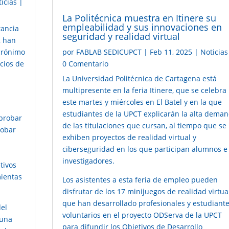
icias
|
La Politécnica muestra en Itinere su
empleabilidad y sus innovaciones en
tancia
seguridad y realidad virtual
, han
por
FABLAB SEDICUPCT
|
Feb 11, 2025
|
Noticias
crónimo
0 Comentario
acios de
La Universidad Politécnica de Cartagena está
multipresente en la feria Itinere, que se celebra
este martes y miércoles en El Batel y en la que
estudiantes de la UPCT explicarán la alta dema
 probar
de las titulaciones que cursan, al tiempo que se
robar
exhiben proyectos de realidad virtual y
ciberseguridad en los que participan alumnos e
investigadores.
tivos
mientas
Los asistentes a esta
feria de empleo
pueden
disfrutar de los 17 minijuegos de realidad virtua
que han desarrollado profesionales y estudiant
del
voluntarios en el
proyecto ODServa
de la UPCT
 una
para difundir los Objetivos de Desarrollo