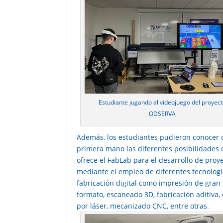
Estudiante jugando al videojuego del proyec
ODSERVA
Además, los estudiantes pudieron conocer 
primera mano las diferentes posibilidades
ofrece el FabLab para el desarrollo de proy
mediante el empleo de diferentes tecnolog
fabricación digital como impresión de gran
formato, escaneado 3D, fabricación aditiva, 
por láser, mecanizado CNC, entre otras.