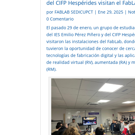
del CIFP Hespérides visitan el Fab
por
FABLAB SEDICUPCT
|
Ene 29, 2025
|
Not
0 Comentario
El pasado 29 de enero, un grupo de estudi
del IES Emilio Pérez Piñero y del CIFP Hespé
visitaron las instalaciones del FabLab, dond
tuvieron la oportunidad de conocer de cerc
tecnologías de fabricación digital y las apli
de realidad virtual (RV), aumentada (RA) y m
(RM).