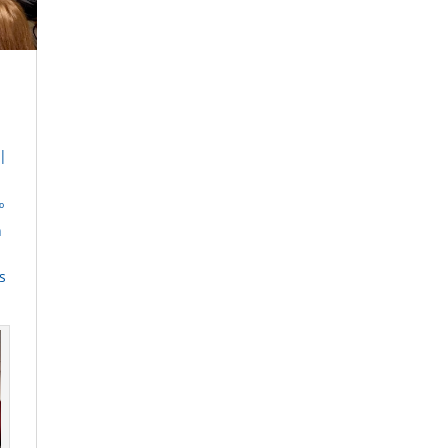
|
º
n
s