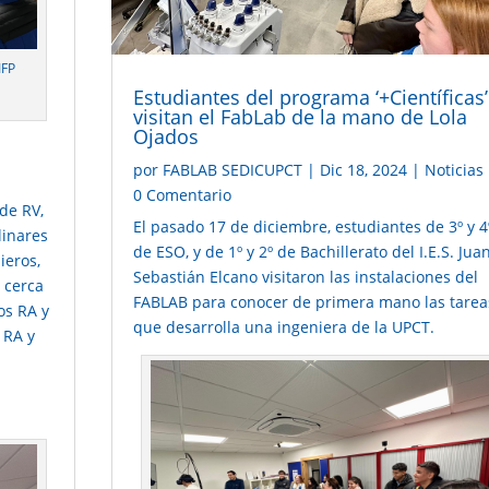
IFP
Estudiantes del programa ‘+Científicas’
visitan el FabLab de la mano de Lola
Ojados
por
FABLAB SEDICUPCT
|
Dic 18, 2024
|
Noticias
0 Comentario
de RV,
El pasado 17 de diciembre, estudiantes de 3º y 4
linares
de ESO, y de 1º y 2º de Bachillerato del I.E.S. Jua
ieros,
Sebastián Elcano visitaron las instalaciones del
 cerca
FABLAB para conocer de primera mano las tarea
os RA y
que desarrolla una ingeniera de la UPCT.
 RA y