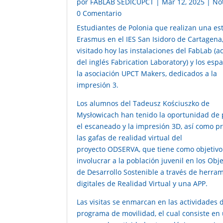
por
FABLAB SEDICUPCT
|
Mar 12, 2025
|
Not
0 Comentario
Estudiantes de Polonia que realizan una es
Erasmus en el IES San Isidoro de Cartagena
visitado hoy las instalaciones del
FabLab
(a
del inglés Fabrication Laboratory) y los esp
la asociación
UPCT Makers
, dedicados a la
impresión 3.
Los alumnos del Tadeusz Kościuszko de
Mysłowicach han tenido la oportunidad de
el escaneado y la impresión 3D, así como p
las gafas de realidad virtual del
proyecto
ODSERVA
, que tiene como objetivo
involucrar a la población juvenil en los Obje
de Desarrollo Sostenible a través de herra
digitales de Realidad Virtual y una APP.
Las visitas se enmarcan en las actividades 
programa de movilidad, el cual consiste en