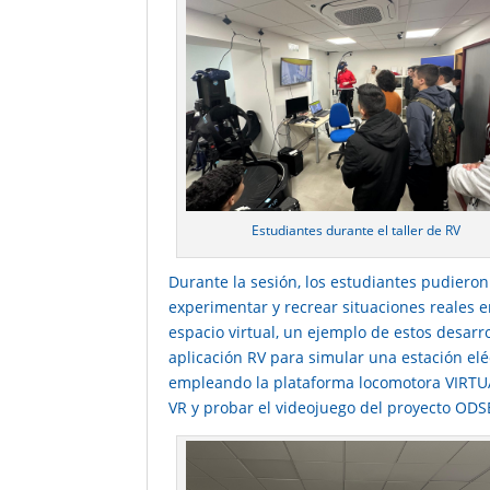
Estudiantes durante el taller de RV
Durante la sesión, los estudiantes pudieron
experimentar y recrear situaciones reales 
espacio virtual, un ejemplo de estos desarro
aplicación RV para simular una estación elé
empleando la plataforma locomotora VIRTU
VR y probar el videojuego del proyecto OD