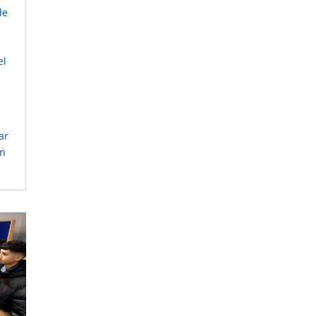
de
e
el
ar
en