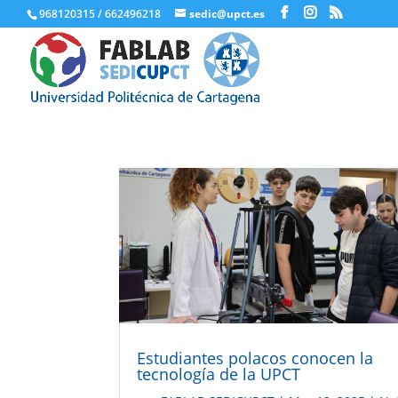
968120315 / 662496218
sedic@upct.es
Estudiantes polacos conocen la
tecnología de la UPCT