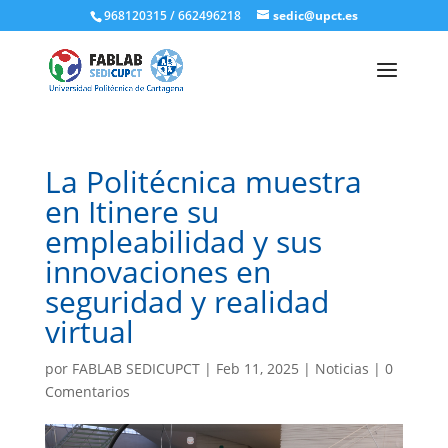
968120315 / 662496218
sedic@upct.es
La Politécnica muestra
en Itinere su
empleabilidad y sus
innovaciones en
seguridad y realidad
virtual
por
FABLAB SEDICUPCT
|
Feb 11, 2025
|
Noticias
|
0
Comentarios