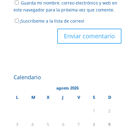
Guarda mi nombre, correo electrónico y web en
este navegador para la próxima vez que comente.
¡Suscríbeme a la lista de correo!
Calendario
agosto 2026
L
M
X
J
V
S
D
1
2
3
4
5
6
7
8
9