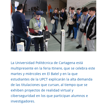
La Universidad Politécnica de Cartagena está
multipresente en la feria Itinere, que se celebra este
martes y miércoles en El Batel y en la que
estudiantes de la UPCT explicarán la alta demanda
de las titulaciones que cursan, al tiempo que se
exhiben proyectos de realidad virtual y
ciberseguridad en los que participan alumnos e
investigadores.