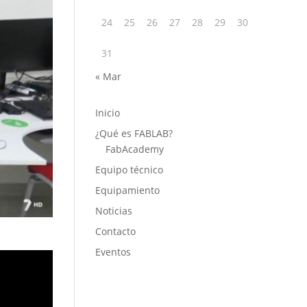
24
25
26
27
28
29
30
31
« Mar
Inicio
¿Qué es FABLAB?
FabAcademy
Equipo técnico
Equipamiento
Noticias
Contacto
Eventos