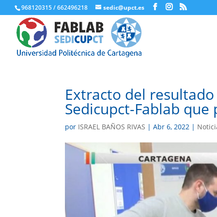
968120315 / 662496218
sedic@upct.es
Extracto del resultado 
Sedicupct-Fablab que
por
ISRAEL BAÑOS RIVAS
|
Abr 6, 2022
|
Notici