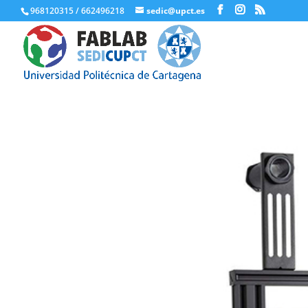
968120315 / 662496218
sedic@upct.es