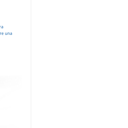
ra
bre una