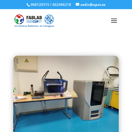
968120315 / 662496218
sedic@upct.es