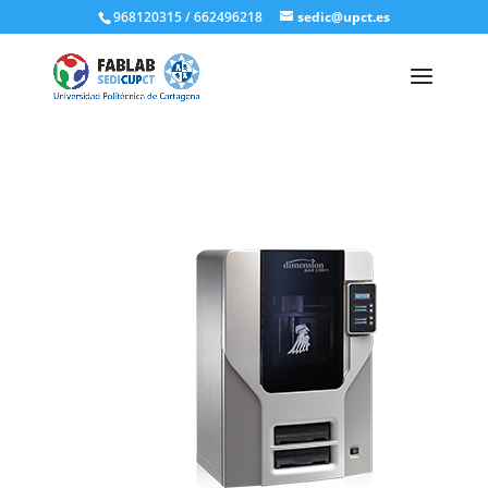
968120315 / 662496218
sedic@upct.es